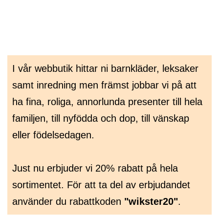
Hoppa
wikster.se
till
innehåll
I vår webbutik hittar ni barnkläder, leksaker
samt inredning men främst jobbar vi på att
ha fina, roliga, annorlunda presenter till hela
familjen, till nyfödda och dop, till vänskap
eller födelsedagen.
Just nu erbjuder vi 20% rabatt på hela
sortimentet. För att ta del av erbjudandet
använder du rabattkoden
"wikster20"
.