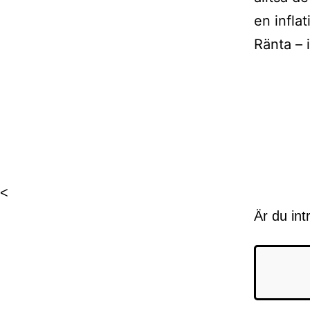
en inflat
Ränta – 
Inläggsnaviger
<
Är du int