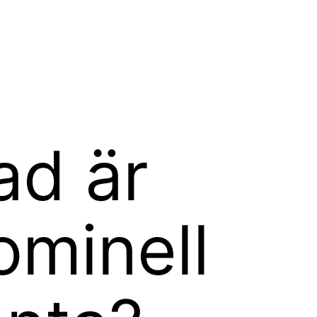
ad är
ominell