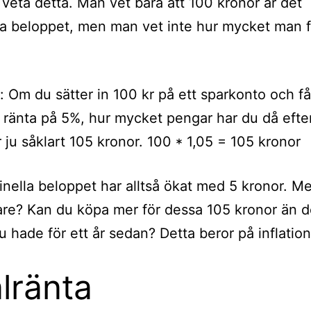
t veta detta. Man vet bara att 100 kronor är det
a beloppet, men man vet inte hur mycket man f
 Om du sätter in 100 kr på ett sparkonto och få
 ränta på 5%, hur mycket pengar har du då efter
r ju såklart 105 kronor. 100 * 1,05 = 105 kronor
nella beloppet har alltså ökat med 5 kronor. M
ikare? Kan du köpa mer för dessa 105 kronor än 
u hade för ett år sedan? Detta beror på inflatio
lränta