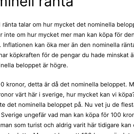
inell ränta
 ränta talar om hur mycket det nominella belop
r inte om hur mycket mer man kan köpa för de
Inflationen kan öka mer än den nominella ränt
ar köpkraften för de pengar du hade minskat ä
nella beloppet är högre.
00 kronor, detta är då det nominella beloppet. 
ronor värt här i sverige, hur mycket kan vi köpa
nte det nominella beloppet på. Nu vet ju de fles
i Sverige ungefär vad man kan köpa för 100 kro
an som turist och aldrig varit här tidigare kan 