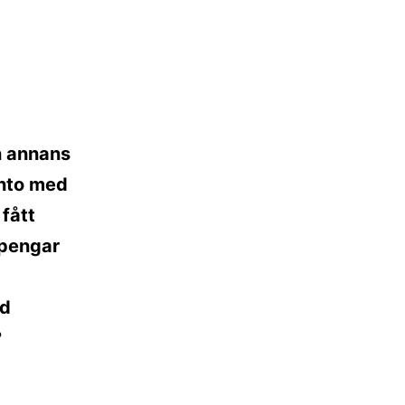
n annans
onto med
 fått
 pengar
ed
?