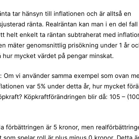
ta tar hänsyn till inflationen och är alltså en
nsjusterad ränta. Realräntan kan man i en del fall
t helt enkelt ta räntan subtraherat med inflation
nen mäter genomsnittlig prisökning under 1 år o
 hur mycket värdet på pengar minskat.
: Om vi använder samma exempel som ovan me
 inflationen var 5% under detta år, hur mycket fö
öpkraft? Köpkraftförändringen blir då: 105 – (100
a förbättringen är 5 kronor, men realförbättring
t som spelar roll är plus minus 0 kronor. Detta är