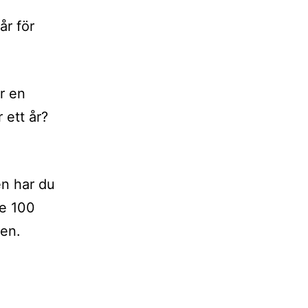
år för
r en
 ett år?
en har du
de 100
nen.