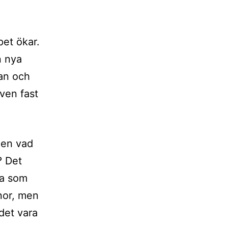
pet ökar.
n nya
an och
ven fast
Men vad
? Det
ta som
nor, men
det vara