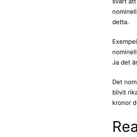
svårt at
nominell
detta.
Exempel:
nominell
Ja det ä
Det nomi
blivit r
kronor d
Rea