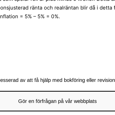
ionsjusterad ränta och realräntan blir då i detta 
inflation = 5% – 5% = 0%.
ing
resserad av att få hjälp med bokföring eller revisio
Gör en förfrågan på vår webbplats