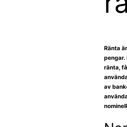
r
Ränta är
pengar.
ränta, f
använda
av banke
använda
nominell