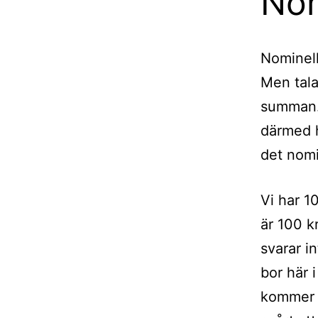
Nom
Nominell
Men tala
summan. 
därmed h
det nomi
Vi har 1
är 100 k
svarar i
bor här 
kommer m