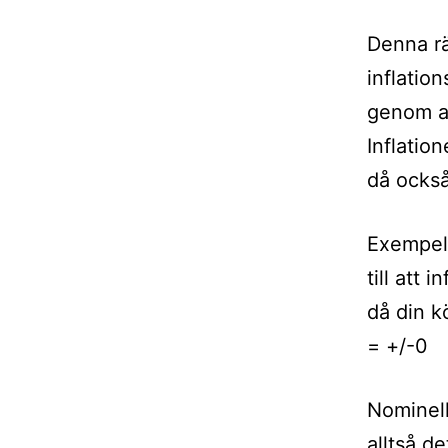
Denna rän
inflatio
genom at
Inflatio
då också
Exempel
till att
då din k
= +/-0
Nominell
alltså de