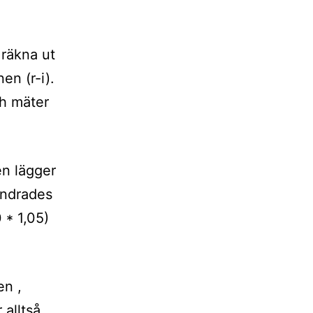
 räkna ut
en (r-i).
ch mäter
n lägger
rändrades
 * 1,05)
en ,
 alltså