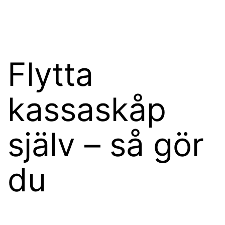
Hoppa
wikster.se
till
innehåll
Flytta
kassaskåp
själv – så gör
du