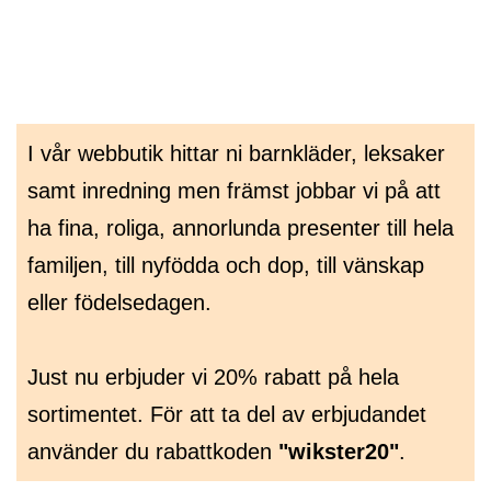
Hoppa
wikster.se
till
innehåll
I vår webbutik hittar ni barnkläder, leksaker
samt inredning men främst jobbar vi på att
ha fina, roliga, annorlunda presenter till hela
familjen, till nyfödda och dop, till vänskap
eller födelsedagen.
Just nu erbjuder vi 20% rabatt på hela
sortimentet. För att ta del av erbjudandet
använder du rabattkoden
"wikster20"
.