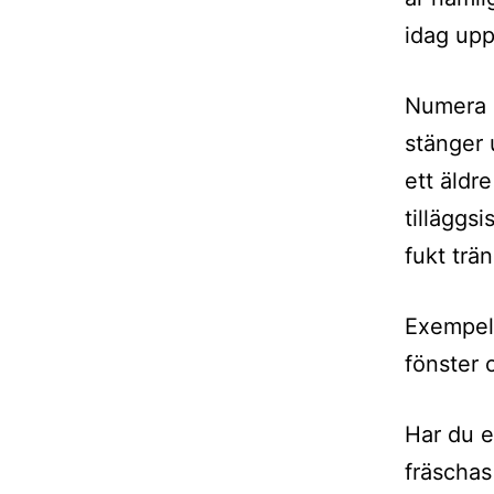
idag upp
Numera ä
stänger 
ett äldr
tilläggs
fukt trän
Exempel
fönster 
Har du e
fräschas