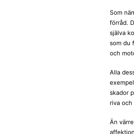
Som nämn
förråd. D
själva k
som du f
och moto
Alla dess
exempel 
skador p
riva och
Än värr
affektio