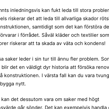
ts inledningsvis kan fukt leda till stora problem
els riskerar det att leda till allvarliga skador rö
onstruktionen, samtidigt som det kan förstöra d
örvarar i förrådet. Såväl kläder och textilier so
rer riskerar att ta skada av väta och kondens!
a saker leder i sin tur till ännu fler problem. S
blir det en väldigt dyr historia att försöka reno
å konstruktionen. I värsta fall kan du vara tvun
 bygga nytt.
e kan det dessutom vara om saker med högt
nsvärde går sönder. Det kan exempelvis handla