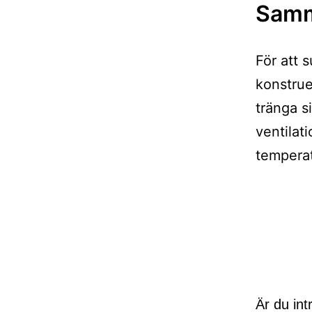
Samm
För att 
konstrue
tränga s
ventilati
temperat
Inläggsnaviger
Är du int