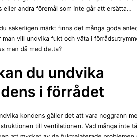
 eller andra föremål som inte går att ersätta…
du säkerligen märkt finns det många goda anle
för man vill undvika fukt och väta i förrådsutrym
as man då med detta?
kan du undvika
dens i förrådet
undvika kondens gäller det att vara noggrann me
nstruktionen till ventilationen. Vad många inte t
gen att mycket av de fuktrelaterade problemen 