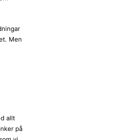
dningar
met. Men
d allt
änker på
som vi