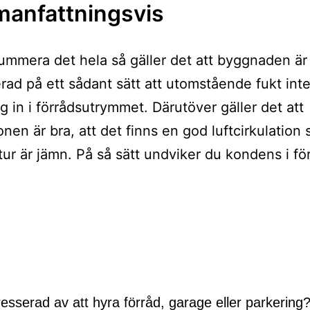
anfattningsvis
summera det hela så gäller det att byggnaden är
rad på ett sådant sätt att utomstående fukt int
ig in i förrådsutrymmet. Därutöver gäller det att
onen är bra, att det finns en god luftcirkulation 
ur är jämn. På så sätt undviker du kondens i fö
ing
resserad av att hyra förråd, garage eller parkering