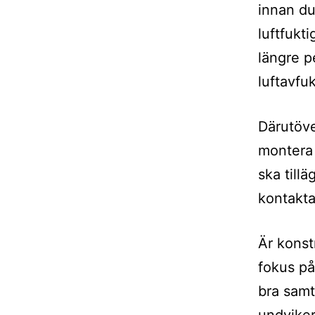
innan du
luftfukt
längre pe
luftavfu
Därutöve
montera 
ska tillä
kontakt
Är konstr
fokus på 
bra samt