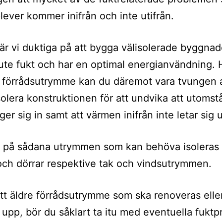
lever kommer inifrån och inte utifrån.
r vi duktiga på att bygga välisolerade byggna
ute fukt och har en optimal energianvändning. 
e förrådsutrymme kan du däremot vara tvungen 
isolera konstruktionen för att undvika att utoms
ger sig in samt att värmen inifrån inte letar sig u
 på sådana utrymmen som kan behöva isoleras 
och dörrar respektive tak och vindsutrymmen.
tt äldre förrådsutrymme som ska renoveras elle
 upp, bör du såklart ta itu med eventuella fukt