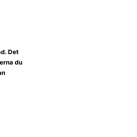
åd. Det
kerna du
an
t