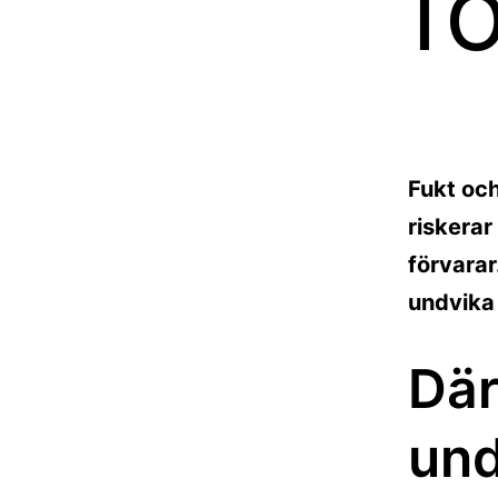
f
Fukt och
riskera
förvarar
undvika 
Där
und