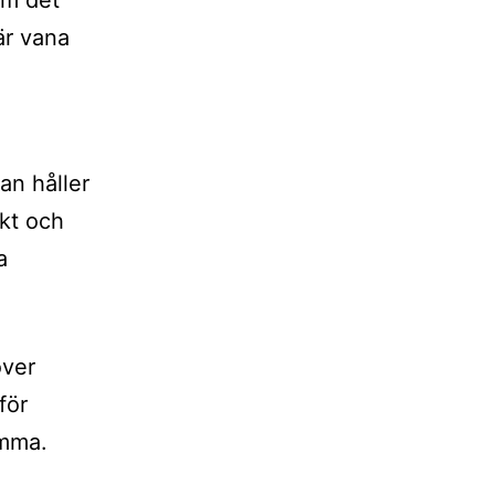
om det
är vana
an håller
ukt och
a
över
för
omma.