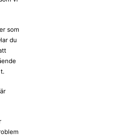
der som
Har du
att
tående
t.
är
r
problem