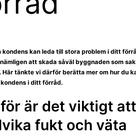
örråd
 kondens kan leda till stora problem i ditt förr
r nämligen att skada såväl byggnaden som sa
. Här tänkte vi därför berätta mer om hur du k
kondens i ditt förråd.
för är det viktigt at
vika fukt och väta