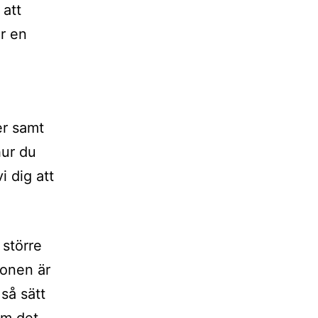
 att
er en
er samt
hur du
i dig att
 större
tionen är
så sätt