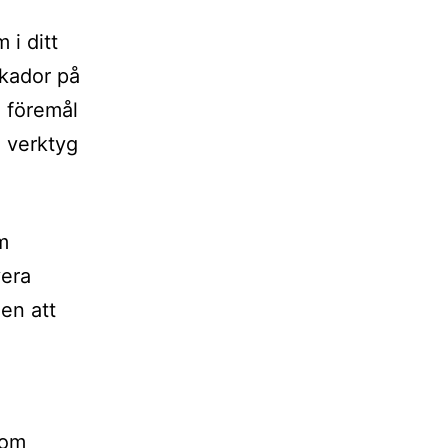
 i ditt
tskador på
e föremål
m verktyg
om
vera
gen att
 om