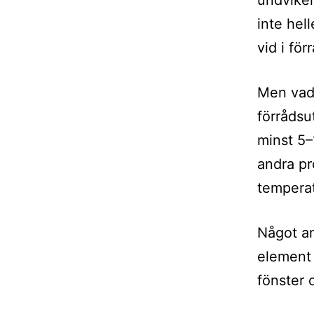
undviker
inte hel
vid i fö
Men vad
förrådsu
minst 5–
andra pr
temperat
Något an
element e
fönster 