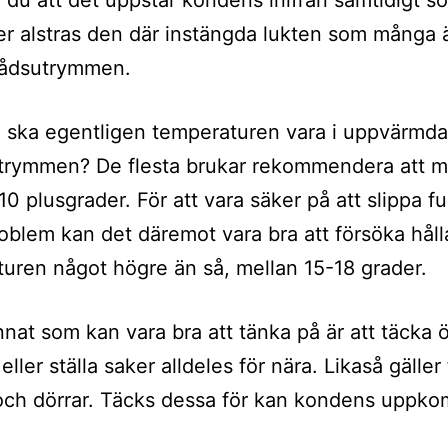
 du att det uppstår kondens inifrån samtidigt s
ler alstras den där instängda lukten som många 
rrådsutrymmen.
 ska egentligen temperaturen vara i uppvärmda
trymmen? De flesta brukar rekommendera att m
10 plusgrader. För att vara säker på att slippa f
oblem kan det däremot vara bra att försöka håll
uren något högre än så, mellan 15-18 grader.
nat som kan vara bra att tänka på är att täcka 
ller ställa saker alldeles för nära. Likaså gäller 
och dörrar. Täcks dessa för kan kondens uppk