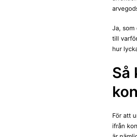
arvegods
Ja, som 
till var
hur lyck
Så 
kon
För att 
ifrån ko
är nämli