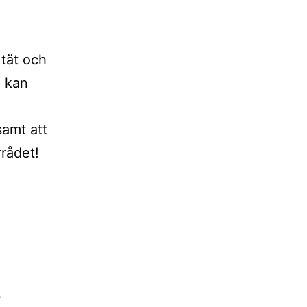
 tät och
e kan
samt att
rrådet!
?