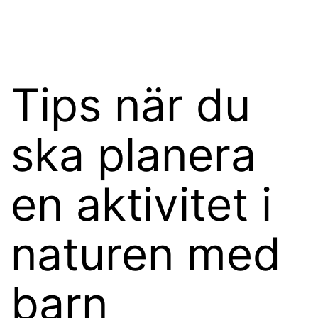
Hoppa
wikster.se
till
innehåll
Tips när du
ska planera
en aktivitet i
naturen med
barn