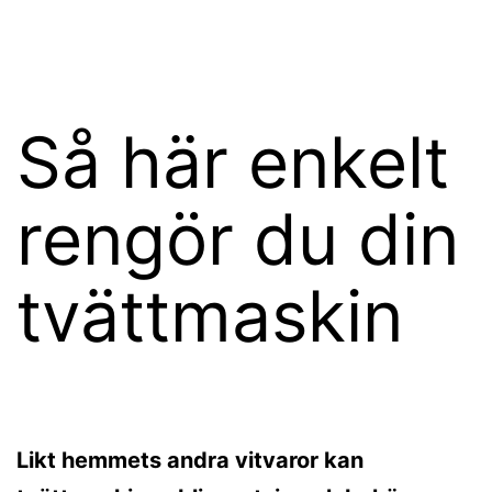
Hoppa
wikster.se
till
innehåll
Så här enkelt
rengör du din
tvättmaskin
Likt hemmets andra vitvaror kan