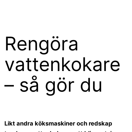
Hoppa
wikster.se
till
innehåll
Rengöra
vattenkokare
– så gör du
Likt andra köksmaskiner och redskap