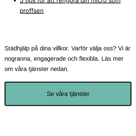
5 tips för att rengöra din micro som
proffsen
Inläggsnavigering
Städhjälp på dina villkor. Varför välja oss? Vi är
nogranna, engagerade och flexibla. Läs mer
om våra tjänster nedan.
Se våra tjänster